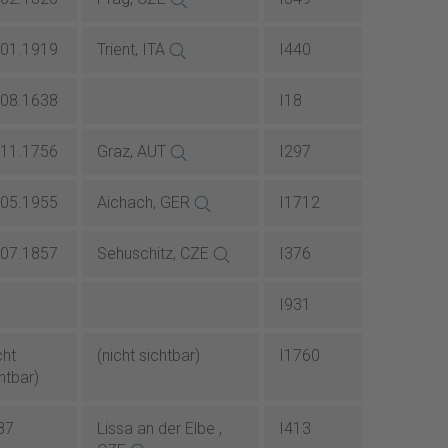
.01.1919
Trient, ITA
I440
.08.1638
I18
.11.1756
Graz, AUT
I297
.05.1955
Aichach, GER
I1712
.07.1857
Sehuschitz, CZE
I376
I931
cht
(nicht sichtbar)
I1760
htbar)
87
Lissa an der Elbe ,
I413