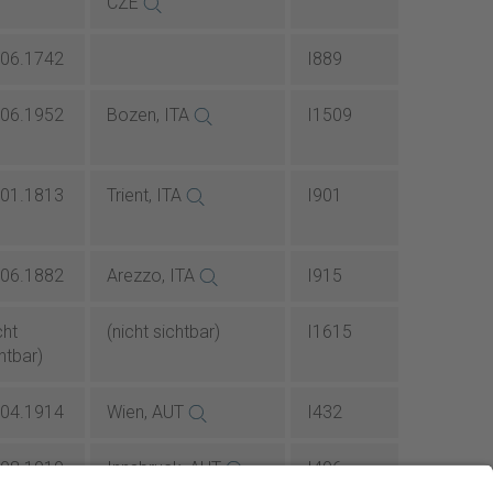
CZE
.06.1742
I889
.06.1952
Bozen, ITA
I1509
.01.1813
Trient, ITA
I901
.06.1882
Arezzo, ITA
I915
cht
(nicht sichtbar)
I1615
htbar)
.04.1914
Wien, AUT
I432
.08.1919
Innsbruck, AUT
I496