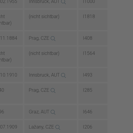
.02.1955
Innsbruck, AUT
I1000
cht
(nicht sichtbar)
I1818
htbar)
.11.1884
Prag, CZE
I408
cht
(nicht sichtbar)
I1564
htbar)
.10.1910
Innsbruck, AUT
I493
40
Prag, CZE
I285
96
Graz, AUT
I646
.07.1909
Lažany, CZE
I206