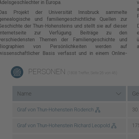
Adelsgeschlechter in Europa.
v
Das Projekt der Universität Innsbruck sammelte
F
genealogische und familiengeschichtliche Quellen zur
Geschichte der Thun-Hohensteins und stellt sie auf dieser
Internetseite zur Verfügung. Beiträge zu den
e
verschiedensten Themen der Familiengeschichte und
ü
Biographien von Persönlichkeiten werden auf
a
wissenschaftlicher Basis verfasst und in einem Online-
PERSONEN
(1808 Treffer, Seite 26 von 46)
Name
Ge
Graf von Thun-Hohenstein Roderich
30
Graf von Thun-Hohenstein Richard Leopold
17