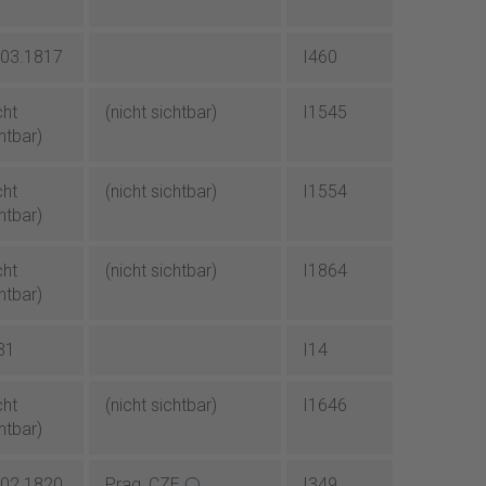
.03.1817
I460
cht
(nicht sichtbar)
I1545
htbar)
cht
(nicht sichtbar)
I1554
htbar)
cht
(nicht sichtbar)
I1864
htbar)
31
I14
cht
(nicht sichtbar)
I1646
htbar)
.02.1820
Prag, CZE
I349