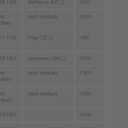
.06.1943
Wolfsberg, AUT
I1821
cht
(nicht sichtbar)
I1826
htbar)
.11.1735
Prag, CZE
I280
.09.1952
Vancouver, CAN
I1690
cht
(nicht sichtbar)
I1803
htbar)
cht
(nicht sichtbar)
I1835
htbar)
.09.1937
I1540