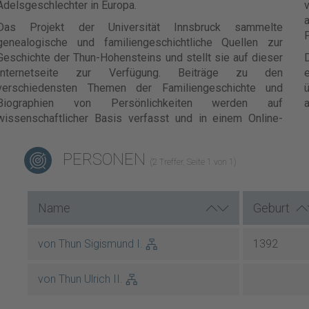
Adelsgeschlechter in Europa.
v
Das Projekt der Universität Innsbruck sammelte
F
genealogische und familiengeschichtliche Quellen zur
Geschichte der Thun-Hohensteins und stellt sie auf dieser
Internetseite zur Verfügung. Beiträge zu den
e
verschiedensten Themen der Familiengeschichte und
ü
Biographien von Persönlichkeiten werden auf
a
wissenschaftlicher Basis verfasst und in einem Online-
PERSONEN
(2 Treffer, Seite 1 von 1)
Name
Geburt
von Thun Sigismund I.
1392
von Thun Ulrich II.