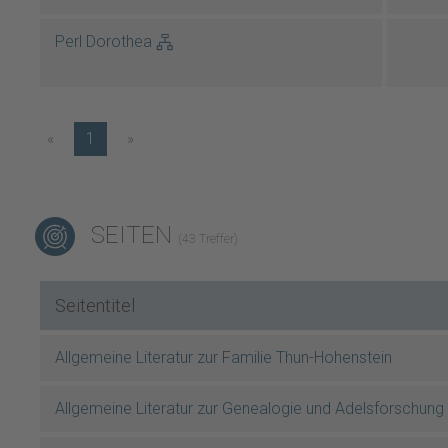
Perl Dorothea
«
1
»
SEITEN
(43 Treffer)
Seitentitel
Allgemeine Literatur zur Familie Thun-Hohenstein
Allgemeine Literatur zur Genealogie und Adelsforschung