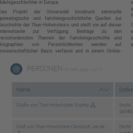
Adelsgeschlechter in Europa.
v
Das Projekt der Universität Innsbruck sammelte
F
genealogische und familiengeschichtliche Quellen zur
Geschichte der Thun-Hohensteins und stellt sie auf dieser
Internetseite zur Verfügung. Beiträge zu den
e
verschiedensten Themen der Familiengeschichte und
ü
Biographien von Persönlichkeiten werden auf
a
wissenschaftlicher Basis verfasst und in einem Online-
PERSONEN
(9 Treffer, Seite 1 von 1)
Name
Gebur
Gräfin von Thun-Hohenstein Sophie
(nicht
sichtb
Graf von Thun-Hohenstein Christoph Jacek
(nicht