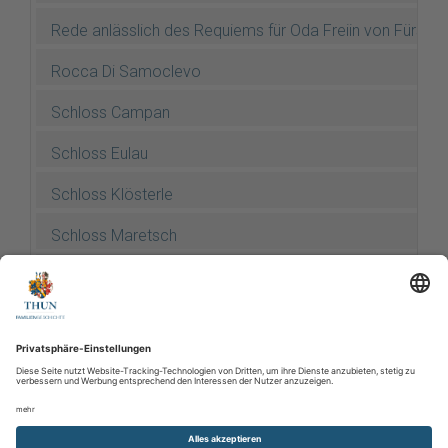
Rede anlässlich des Requiems für Oda Freiin von Fürste
Rocca Di Samoclevo
Schloss Campan
Schloss Eulau
Schloss Klösterle
Schloss Maretsch
Schloss Summersberg
Schloss Tetschen
Stein am Ritten
Thun-Hohenstein-Marsch 1881-1882
Verschiedene ältere Stammbäume