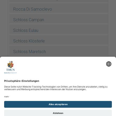
Rocca Di Samoclevo
Schloss Campan
Schloss Eulau
Schloss Klösterle
Schloss Maretsch
Schloss Summersberg
Schloss Tetschen
Stein am Ritten
Thun-Hohenstein-Marsch 1881-1882
Verschiedene ältere Stammbäume
Wappenkunde