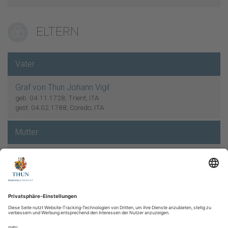
ELTERN
Vater
Graf von Thun Johann Vigil
geb. 04.11.1728, Trient, ITA
gest. 04.02.1788, Coredo, ITA
Mutter
Gräfin von Colonna zu Fels Anna Maria Josefa
Verheiratet
09.02.1755
Wien, AUT