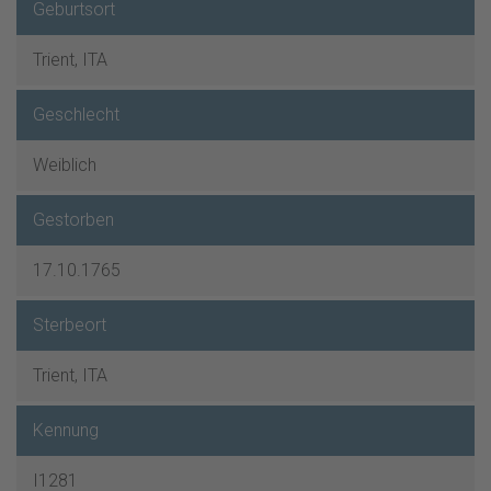
Geburtsort
Trient, ITA
Geschlecht
Weiblich
Gestorben
17.10.1765
Sterbeort
Trient, ITA
Kennung
I1281