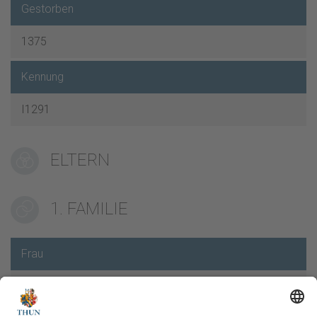
Gestorben
1375
Kennung
I1291
ELTERN
1. FAMILIE
Frau
von Thun Lola
gest. 30.11.1375,