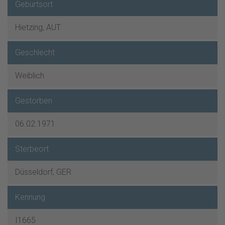
Geburtsort
Hietzing, AUT
Geschlecht
Weiblich
Gestorben
06.02.1971
Sterbeort
Düsseldorf, GER
Kennung
I1665