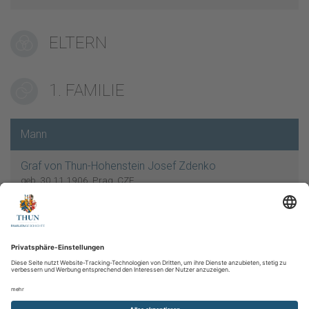
ELTERN
1. FAMILIE
Mann
Graf von Thun-Hohenstein Josef Zdenko
geb. 30.11.1906, Prag, CZE
gest. 22.02.1976, Düsseldorf, GER
Verheiratet
03.01.1943
Prag, CZE