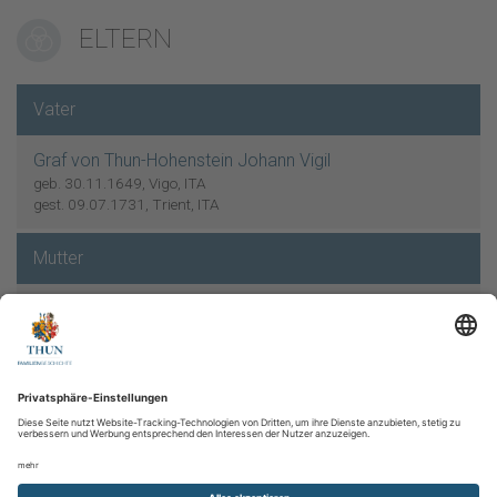
ELTERN
Vater
Graf von Thun-Hohenstein Johann Vigil
geb. 30.11.1649, Vigo, ITA
gest. 09.07.1731, Trient, ITA
Mutter
Gräfin von Wolkenstein-Trostburg Johanna
Verheiratet
30.11.1676
Trient, ITA