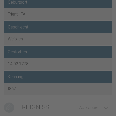
Geburtsort
Trient, ITA
Geschlecht
Weiblich
Gestorben
14.02.1778
Kennung
I867
EREIGNISSE
Aufklappen