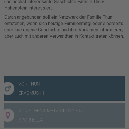
und höchst interessante Geschichte Familie Thun-
Hohenstein interessiert.
Daran angebunden soll ein Netzwerk der Familie Thun
entstehen, worin sich heutige Familienmitglieder einerseits
über ihre eigene Geschichte und ihre Vorfahren informieren,
aber auch mit anderen Verwandten in Kontakt treten können.
VON THUN
VON THUN
ERASMUS III.
ERASMUS III.
VON SCHENK-METZ-CRONMETZ
VON SCHENK-METZ-CRONMETZ
SPORNELLA
SPORNELLA