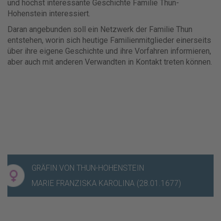
und höchst interessante Geschichte Familie Thun-
Hohenstein interessiert.
Daran angebunden soll ein Netzwerk der Familie Thun
entstehen, worin sich heutige Familienmitglieder einerseits
über ihre eigene Geschichte und ihre Vorfahren informieren,
aber auch mit anderen Verwandten in Kontakt treten können.
GRÄFIN VON THUN-HOHENSTEIN
GRÄFIN VON THUN-HOHENSTEIN
MARIE FRANZISKA KAROLINA (28.01.1677)
MARIE FRANZISKA KAROLINA (28.01.1677)