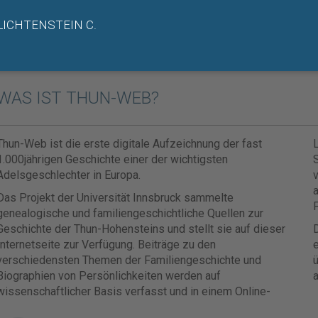
LICHTENSTEIN C.
WAS IST THUN-WEB?
Thun-Web ist die erste digitale Aufzeichnung der fast
1.000jährigen Geschichte einer der wichtigsten
Adelsgeschlechter in Europa.
v
Das Projekt der Universität Innsbruck sammelte
F
genealogische und familiengeschichtliche Quellen zur
Geschichte der Thun-Hohensteins und stellt sie auf dieser
D
Internetseite zur Verfügung. Beiträge zu den
e
verschiedensten Themen der Familiengeschichte und
ü
Biographien von Persönlichkeiten werden auf
a
wissenschaftlicher Basis verfasst und in einem Online-