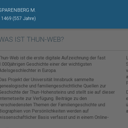
SPARENBERG M.
- 1469 (557 Jahre)
WAS IST THUN-WEB?
Thun-Web ist die erste digitale Aufzeichnung der fast
1.000jährigen Geschichte einer der wichtigsten
Adelsgeschlechter in Europa.
v
Das Projekt der Universität Innsbruck sammelte
F
genealogische und familiengeschichtliche Quellen zur
Geschichte der Thun-Hohensteins und stellt sie auf dieser
D
Internetseite zur Verfügung. Beiträge zu den
e
verschiedensten Themen der Familiengeschichte und
ü
Biographien von Persönlichkeiten werden auf
a
wissenschaftlicher Basis verfasst und in einem Online-