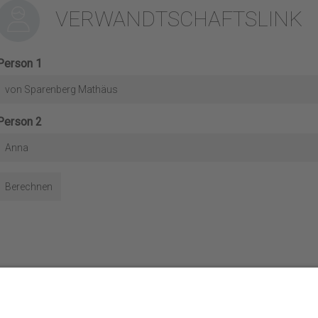
VERWANDTSCHAFTSLINK
Person 1
von Sparenberg Mathäus
Person 2
Anna
Berechnen