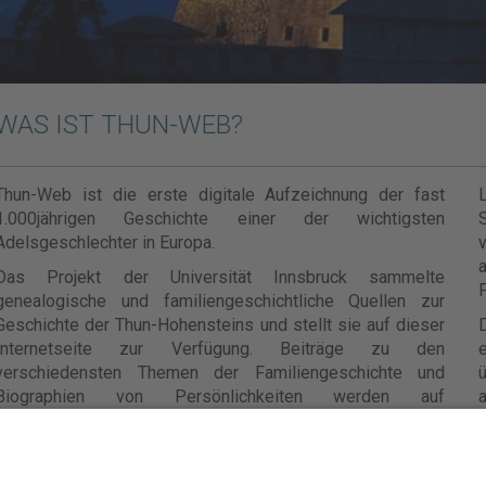
WAS IST THUN-WEB?
Thun-Web ist die erste digitale Aufzeichnung der fast
1.000jährigen Geschichte einer der wichtigsten
Adelsgeschlechter in Europa.
v
Das Projekt der Universität Innsbruck sammelte
F
genealogische und familiengeschichtliche Quellen zur
Geschichte der Thun-Hohensteins und stellt sie auf dieser
Internetseite zur Verfügung. Beiträge zu den
e
verschiedensten Themen der Familiengeschichte und
ü
Biographien von Persönlichkeiten werden auf
a
wissenschaftlicher Basis verfasst und in einem Online-