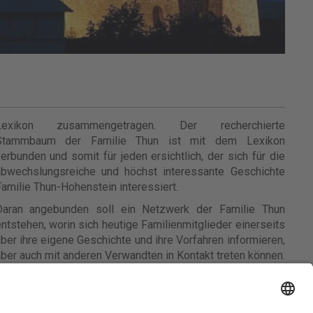
Lexikon zusammengetragen. Der recherchierte
Stammbaum der Familie Thun ist mit dem Lexikon
erbunden und somit für jeden ersichtlich, der sich für die
abwechslungsreiche und höchst interessante Geschichte
amilie Thun-Hohenstein interessiert.
Daran angebunden soll ein Netzwerk der Familie Thun
ntstehen, worin sich heutige Familienmitglieder einerseits
ber ihre eigene Geschichte und ihre Vorfahren informieren,
ber auch mit anderen Verwandten in Kontakt treten können.