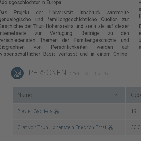
Adelsgeschlechter in Europa.
v
Das Projekt der Universität Innsbruck sammelte
F
genealogische und familiengeschichtliche Quellen zur
Geschichte der Thun-Hohensteins und stellt sie auf dieser
Internetseite zur Verfügung. Beiträge zu den
e
verschiedensten Themen der Familiengeschichte und
ü
Biographien von Persönlichkeiten werden auf
a
wissenschaftlicher Basis verfasst und in einem Online-
PERSONEN
(2 Treffer, Seite 1 von 1)
Name
Geb
Bleyler Gabriella
19.
Graf von Thun-Hohenstein Friedrich Ernst
30.