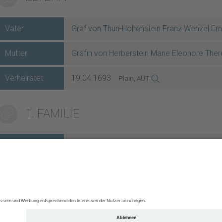
Vater
Graf von Thun-Hohenstein Franz Wenzel Ern
Mutter
Gräfin von Herberstein Marie Eleonore Ther
Verheiratet
19.04.1693
Plain, AUT
1. FAMILIE
Mann
Graf von Welsperg Friedrich
Verheiratet
30.11.1713