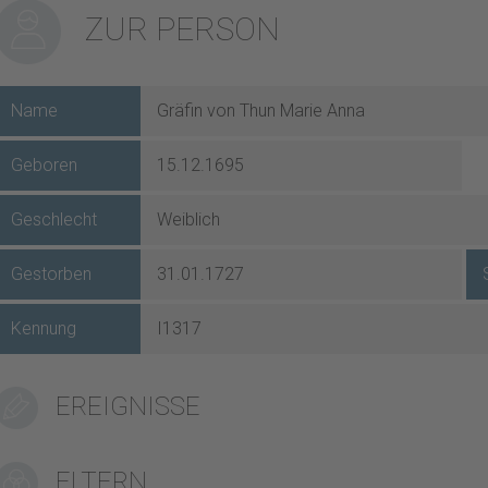
ZUR PERSON
Name
Gräfin von Thun Marie Anna
Geboren
15.12.1695
Geschlecht
Weiblich
Gestorben
31.01.1727
Kennung
I1317
EREIGNISSE
ELTERN