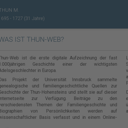
THUN M.
1695 - 1727 (31 Jahre)
WAS IST THUN-WEB?
Thun-Web ist die erste digitale Aufzeichnung der fast
1.000jährigen Geschichte einer der wichtigsten
Adelsgeschlechter in Europa.
v
Das Projekt der Universität Innsbruck sammelte
F
genealogische und familiengeschichtliche Quellen zur
Geschichte der Thun-Hohensteins und stellt sie auf dieser
Internetseite zur Verfügung. Beiträge zu den
e
verschiedensten Themen der Familiengeschichte und
ü
Biographien von Persönlichkeiten werden auf
a
wissenschaftlicher Basis verfasst und in einem Online-