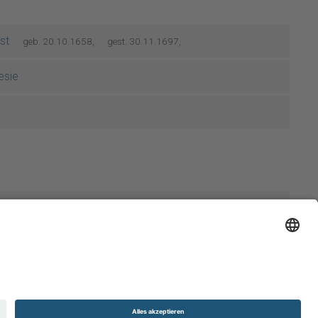
st
geb. 20.10.1658,
gest. 30.11.1697,
esie