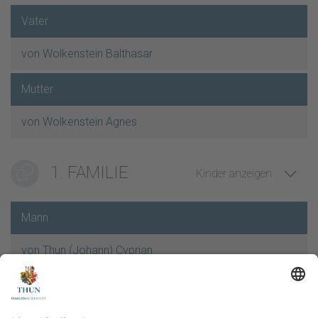
Vater
von Wolkenstein Balthasar
Mutter
von Wolkenstein Agnes
1. FAMILIE
Kinder anzeigen
Mann
von Thun (Johann) Cyprian
geb. 14.08.1501,
gest. 20.04.1573,
Verheiratet