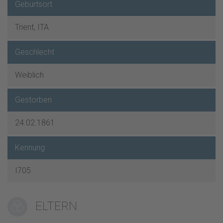
Geburtsort
Trient, ITA
Geschlecht
Weiblich
Gestorben
24.02.1861
Kennung
I705
ELTERN