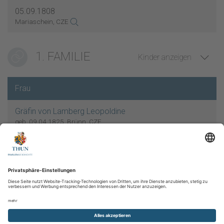
05.09.1808
Mariaschein, CZE
1. FAMILIE
Kinder anzeigen
Frau
Gräfin von Lamberg Leopoldine
geb. 09.04.1825, Brünn, CZE
gest. 10.04.1902, Prag, CZE
Verheiratet
15.09.1845
Prag, CZE