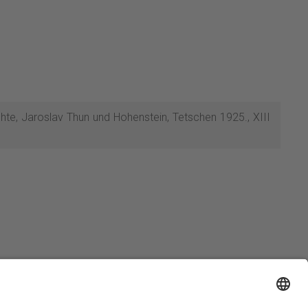
chte, Jaroslav Thun und Hohenstein, Tetschen 1925., XIII