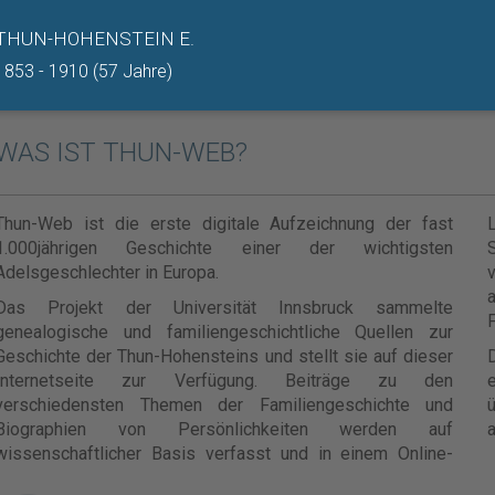
THUN-HOHENSTEIN E.
1853 - 1910 (57 Jahre)
WAS IST THUN-WEB?
Thun-Web ist die erste digitale Aufzeichnung der fast
1.000jährigen Geschichte einer der wichtigsten
Adelsgeschlechter in Europa.
v
Das Projekt der Universität Innsbruck sammelte
F
genealogische und familiengeschichtliche Quellen zur
Geschichte der Thun-Hohensteins und stellt sie auf dieser
Internetseite zur Verfügung. Beiträge zu den
e
verschiedensten Themen der Familiengeschichte und
ü
Biographien von Persönlichkeiten werden auf
a
wissenschaftlicher Basis verfasst und in einem Online-