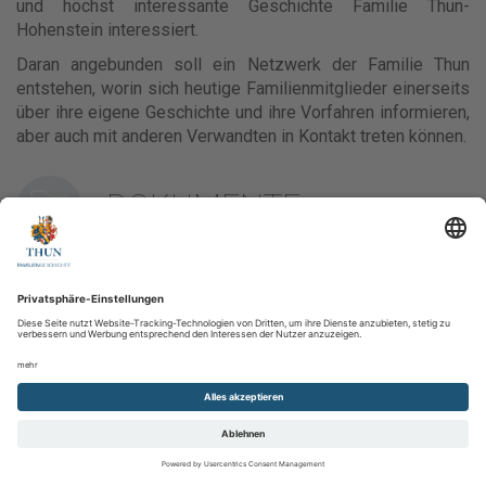
und höchst interessante Geschichte Familie Thun-
Hohenstein interessiert.
Daran angebunden soll ein Netzwerk der Familie Thun
entstehen, worin sich heutige Familienmitglieder einerseits
über ihre eigene Geschichte und ihre Vorfahren informieren,
aber auch mit anderen Verwandten in Kontakt treten können.
DOKUMENTE
QUELLENANGABEN
Quelle
1. [S2] Beiträge zu unserer
Familiengeschichte, Jaroslav Thun und
Hohenstein, Tetschen 1925., VIII
(Verlässlichkeit: 2)
Zur Person
Dokumente
Verwandtschaft
Stammbaum