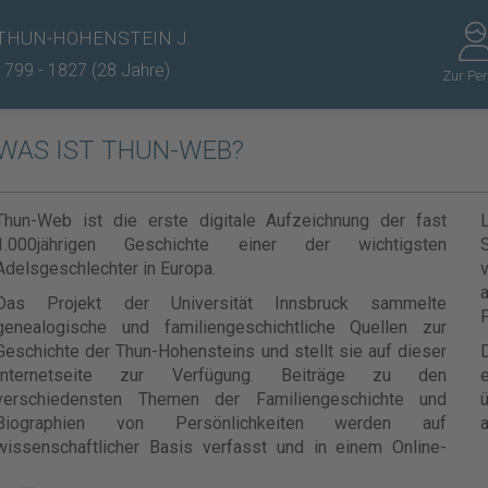
THUN-HOHENSTEIN J.
1799 - 1827 (28 Jahre)
Zur Pe
WAS IST THUN-WEB?
Thun-Web ist die erste digitale Aufzeichnung der fast
1.000jährigen Geschichte einer der wichtigsten
Adelsgeschlechter in Europa.
v
Das Projekt der Universität Innsbruck sammelte
F
genealogische und familiengeschichtliche Quellen zur
Geschichte der Thun-Hohensteins und stellt sie auf dieser
Internetseite zur Verfügung. Beiträge zu den
e
verschiedensten Themen der Familiengeschichte und
ü
Biographien von Persönlichkeiten werden auf
a
wissenschaftlicher Basis verfasst und in einem Online-