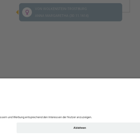
VON WOLKENSTEIN-TROSTBURG
ANNA MARGARETHA (30.11.1614)