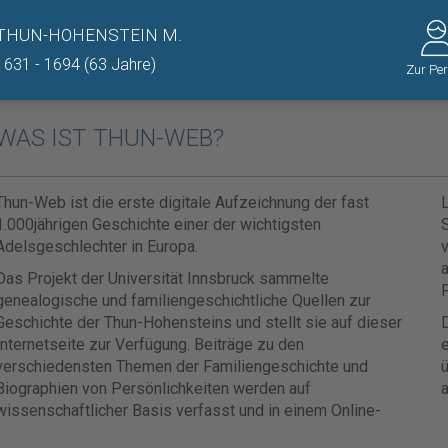
THUN-HOHENSTEIN M.
1631 - 1694 (63 Jahre)
Zur Pe
WAS IST THUN-WEB?
Thun-Web ist die erste digitale Aufzeichnung der fast
1.000jährigen Geschichte einer der wichtigsten
Adelsgeschlechter in Europa.
v
Das Projekt der Universität Innsbruck sammelte
F
genealogische und familiengeschichtliche Quellen zur
Geschichte der Thun-Hohensteins und stellt sie auf dieser
D
Internetseite zur Verfügung. Beiträge zu den
e
verschiedensten Themen der Familiengeschichte und
ü
Biographien von Persönlichkeiten werden auf
a
wissenschaftlicher Basis verfasst und in einem Online-