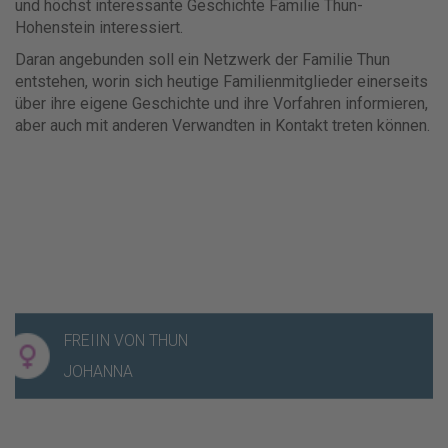
und höchst interessante Geschichte Familie Thun-
Hohenstein interessiert.
Daran angebunden soll ein Netzwerk der Familie Thun
entstehen, worin sich heutige Familienmitglieder einerseits
über ihre eigene Geschichte und ihre Vorfahren informieren,
aber auch mit anderen Verwandten in Kontakt treten können.
FREIIN VON THUN
FREIIN VON THUN
JOHANNA
JOHANNA