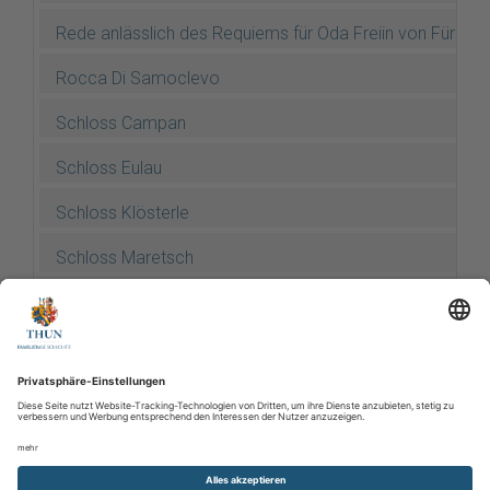
Rede anlässlich des Requiems für Oda Freiin von Fürste
Rocca Di Samoclevo
Schloss Campan
Schloss Eulau
Schloss Klösterle
Schloss Maretsch
Schloss Summersberg
Schloss Tetschen
Stein am Ritten
Thun-Hohenstein-Marsch 1881-1882
Verschiedene ältere Stammbäume