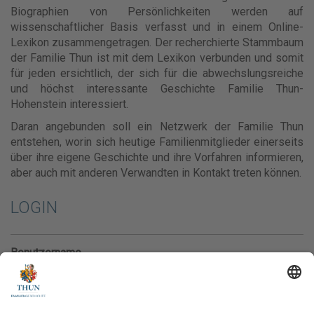
Biographien von Persönlichkeiten werden auf
wissenschaftlicher Basis verfasst und in einem Online-
Lexikon zusammengetragen. Der recherchierte Stammbaum
der Familie Thun ist mit dem Lexikon verbunden und somit
für jeden ersichtlich, der sich für die abwechslungsreiche
und höchst interessante Geschichte Familie Thun-
Hohenstein interessiert.
Daran angebunden soll ein Netzwerk der Familie Thun
entstehen, worin sich heutige Familienmitglieder einerseits
über ihre eigene Geschichte und ihre Vorfahren informieren,
aber auch mit anderen Verwandten in Kontakt treten können.
LOGIN
Benutzername
Passwort