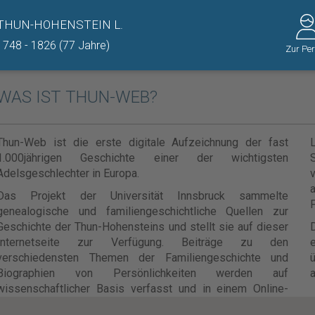
THUN-HOHENSTEIN L.
1748 - 1826 (77 Jahre)
Zur Pe
WAS IST THUN-WEB?
Thun-Web ist die erste digitale Aufzeichnung der fast
1.000jährigen Geschichte einer der wichtigsten
Adelsgeschlechter in Europa.
v
Das Projekt der Universität Innsbruck sammelte
F
genealogische und familiengeschichtliche Quellen zur
Geschichte der Thun-Hohensteins und stellt sie auf dieser
Internetseite zur Verfügung. Beiträge zu den
e
verschiedensten Themen der Familiengeschichte und
ü
Biographien von Persönlichkeiten werden auf
a
wissenschaftlicher Basis verfasst und in einem Online-